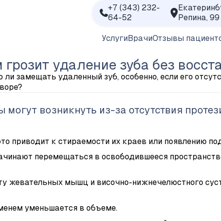
+7 (343) 232-
Екатеринб
64-52
Репина, 99
Услуги
Врачи
Отзывы пациент
 грозит удаление зуба без восс
 ли замещать удаленный зуб, особенно, если его отсут
воре?
 могут возникнуть из-за отсутствия протез
это приводит к стираемости их краев или появлению п
ачинают перемещаться в освободившееся пространство.
у жевательных мышц и височно-нижнечелюстного суста
еменем уменьшается в объеме.