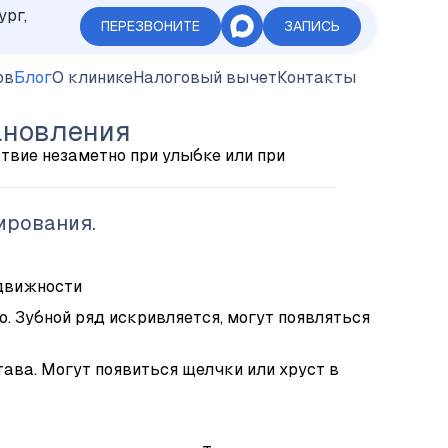
ург,
ПЕРЕЗВОНИТЕ
ЗАПИСЬ
ов
Блог
О клинике
Налоговый вычет
Контакты
тановления
ствие незаметно при улыбке или при
ирования.
одвижности
 Зубной ряд искривляется, могут появляться
ва. Могут появиться щелчки или хруст в